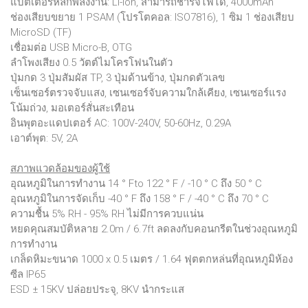
แบตเตอรี่หลักพลังงาน: Li-ion, สามารถชาร์จไฟได้, 4000mAh
ช่องเสียบขยาย 1 PSAM (โปรโตคอล: ISO7816), 1 ซิม 1 ช่องเสียบ
MicroSD (TF)
เชื่อมต่อ USB Micro-B, OTG
ลำโพงเสียง 0.5 วัตต์ไมโครโฟนในตัว
ปุ่มกด 3 ปุ่มสัมผัส TP, 3 ปุ่มด้านข้าง, ปุ่มกดตัวเลข
เซ็นเซอร์ตรวจจับแสง, เซนเซอร์จับความใกล้เคียง, เซนเซอร์แรง
โน้มถ่วง, มอเตอร์สั่นสะเทือน
อินพุตอะแดปเตอร์ AC: 100V-240V, 50-60Hz, 0.29A
เอาต์พุต: 5V, 2A
สภาพแวดล้อมของผู้ใช้
อุณหภูมิในการทำงาน 14 ° Fto 122 ° F / -10 ° C ถึง 50 ° C
อุณหภูมิในการจัดเก็บ -40 ° F ถึง 158 ° F / -40 ° C ถึง 70 ° C
ความชื้น 5% RH - 95% RH ไม่มีการควบแน่น
หยดคุณสมบัติหลาย 2.0m / 6.7ft ลดลงกับคอนกรีตในช่วงอุณหภูมิ
การทำงาน
เกล็ดหิมะขนาด 1000 x 0.5 เมตร / 1.64 ฟุตตกหล่นที่อุณหภูมิห้อง
ซีล IP65
ESD ± 15KV ปล่อยประจุ, 8KV นำกระแส