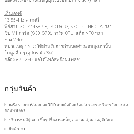
ออสเตรเลียไปรษณีย์ญี่ปุ่นไปรษณีย์ดัตช์ (KIX) ฯลฯ
เอ็นเอฟซี
13.56MHz ความถี่
พิธีสาร ISO14443A / B, ISO15693, NFC-IP1, NFC-IP2 ฯลฯ
ชิป M1 การ์ด (S50, S70), การ์ด CPU, แท็ก NFC ฯลฯ
ช่วง 2-4cm
หมายเหตุ * NFC ใช้สำหรับการกำหนดค่าระดับสูงเท่านั้น
โมดูลอื่น ๆ (อุปกรณ์เสริม)
กล้อง 8 / 13MP ออโต้โฟกัสพร้อมแฟลช
กลุ่มสินค้า
เครื่องอ่านบาร์โคดและ RFID แบบมือถือพร้อมโปรแกรมบริหารจัดการด้วย
คอมพิวเตอร์
บริการพ่นสีฝุ่นและขึ้นรูปชิ้นงานเหล็ก, สแตนเลส, และอลูมิเนียม
สินค้า IOT