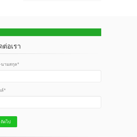
ิดต่อเรา
อ-นามสกุล*
มล์*