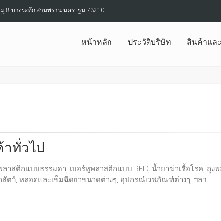
หมู่ 8 บางระทึก สามพราน นครปฐม 73210
หน้าหลัก
ประวัติบริษัท
สินค้าแล
้าทั่วไป
ูพลาสติกแบบธรรมดา, เบอร์หูพลาสติกแบบ RFID, น้ำยาฆ่าเชื้อโรค, ถุง
กสัตว์, หลอดและเข็มฉีดยาขนาดต่างๆ, อุปกรณ์เวชภัณฑ์ต่างๆ, ฯลฯ